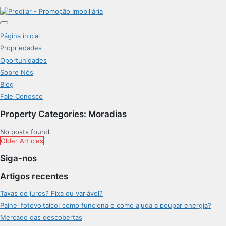
Página inicial
Propriedades
Oportunidades
Sobre Nós
Blog
Fale Conosco
Property Categories:
Moradias
No posts found.
Older Articles
Siga-nos
Artigos recentes
Taxas de juros? Fixa ou variável?
Painel fotovoltaico: como funciona e como ajuda a poupar energia?
Mercado das descobertas